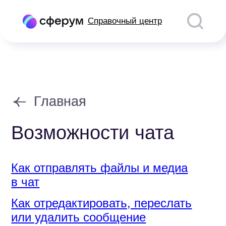
Справочный центр
Главная
Главная
Возможности чата
Как отправлять файлы и медиа
в чат
Как отредактировать, переслать
или удалить сообщение
Как создать отложенный пост
Как создать опрос
Как форматировать текст
Как добавить гиперссылку