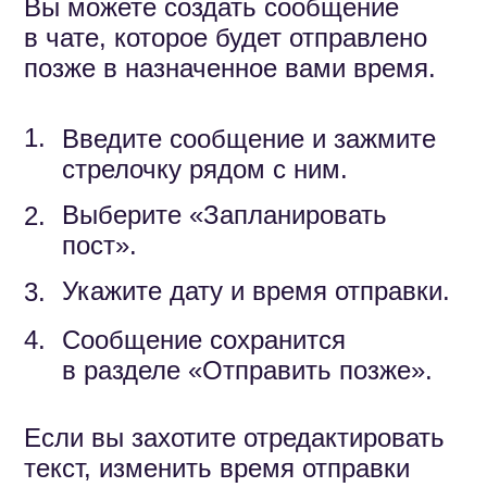
Как создать опрос
Участник чата может создать
опрос и быстро узнать мнение
коллег, родителей или учащихся.
1.
В чате нажмите значок
скрепки → «Опрос».
Добавьте до 12 вариантов
2.
ответа.
Выберите «Можно
3.
переголосовать», если хотите,
чтобы участники могли поменять
свой ответ.
Нажмите «Создать».
4.
Следите за результатами в
реальном времени — по каждому
варианту отображаются проценты