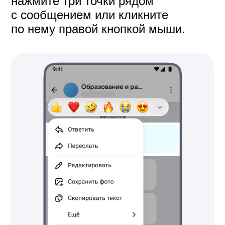
Вы можете создать сообщение
в чате, которое будет отправлено
позже в назначенное вами время.
1.
Введите сообщение и зажмите
стрелочку рядом с ним.
Выберите «Запланировать
2.
пост».
Укажите дату и время отправки.
3.
Сообщение сохранится
4.
в разделе «Отправить позже».
Если вы захотите отредактировать
текст, изменить время отправки
или удалить сообщение, в строке
ввода нажмите кнопку с часами
и перейдите в этот раздел.