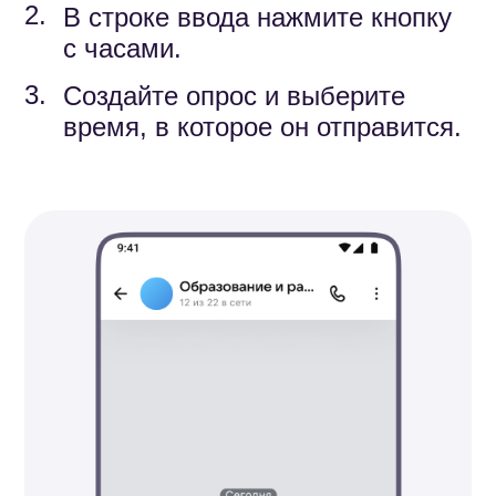
В мобильном приложении
вы можете добавить гиперссылку
в текст сообщения, чтобы
упростить работу в чате.
1.
Напишите сообщение
и выделите фрагмент текста.
При необходимости выберите
2.
«Формат».
Нажмите «Ссылка».
3.
Укажите ссылку, нажмите
4.
«Добавить» и отправьте
сообщение.