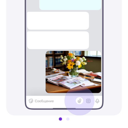
сообщение
Свои сообщения в чате можно
редактировать, пересылать
или удалять. Также на все
сообщения можно отправлять
быстрые реакции.
В мобильном приложении нажмите
или удерживайте сообщение — вы
увидите список с возможными
действиями. На компьютере
нажмите три точки рядом
с сообщением или кликните
по нему правой кнопкой мыши.