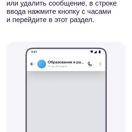
и список проголосовавших.
Завершить опрос можно в любой
момент. Для этого нажмите его
в чате и выберите «Закончить
опрос».
Чтобы создать опрос, который
будет отправлен позже:
1.
Создайте любое отложенное
сообщение по инструкции
в разделе выше.
2.
В строке ввода нажмите кнопку
с часами.
3.
Создайте опрос и выберите
время, в которое он отправится.