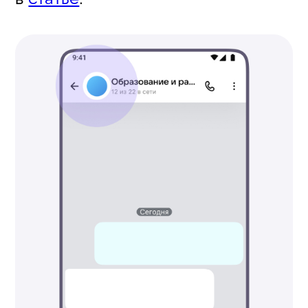
Чаты появляются не мгновенно,
иногда на это требуется
до суток.
3.
Если ничего не помогло. Если
прошло много времени и чат
точно доступен другим
участникам — обратитесь
в поддержку вашего
электронного журнала
и дневника (если он есть). Если
журнала нет — обратитесь
в поддержку Сферума
.
Остались вопросы?
Напишите чат-боту
Помощник Сферума