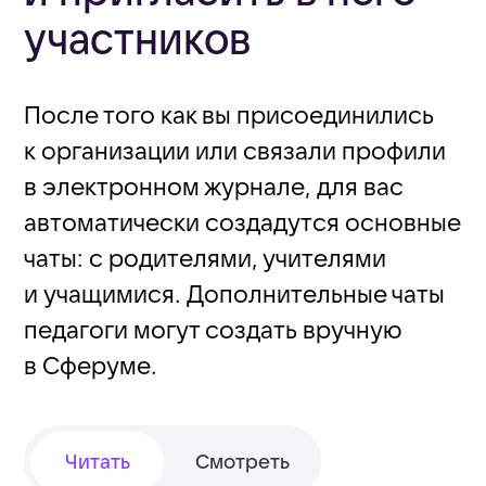
автоматически создадутся основные
чаты: с родителями, учителями
и учащимися. Дополнительные чаты
педагоги могут создать вручную
в Сферуме.
Читать
Смотреть
Администратор, учитель
и сотрудник образовательной
организации могут создавать
новые учебные чаты в Сферуме.
Через виджет: перейдите
в пространство Сферум →
«Создать учебный чат» → «Чат
в Сферуме».
Через
бота Сферум
: нажмите