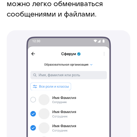
Выберите «Добавить
участника», укажите нужных
из списка и нажмите «Добавить
в чат».
Выберите «Пригласить
по ссылке», чтобы отправить
ссылку.
Чтобы увидеть участников чата
нажмите на его название.
Подробнее о возможностях
учебных чатов в MAX читайте
в
статье
.