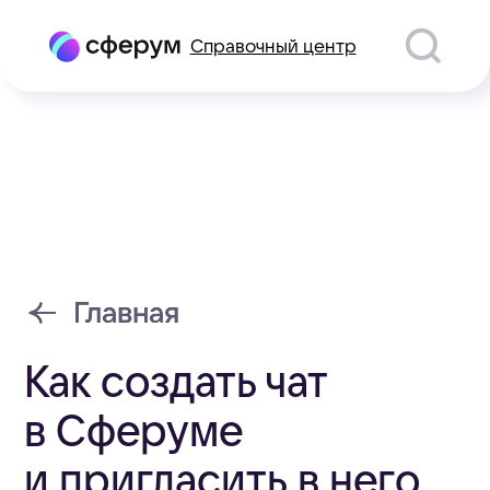
Справочный центр
Главная
Главная
Как создать чат
в Сферуме
и пригласить в него
участников
После того как вы присоединились
к организации или связали профили
в электронном журнале, для вас