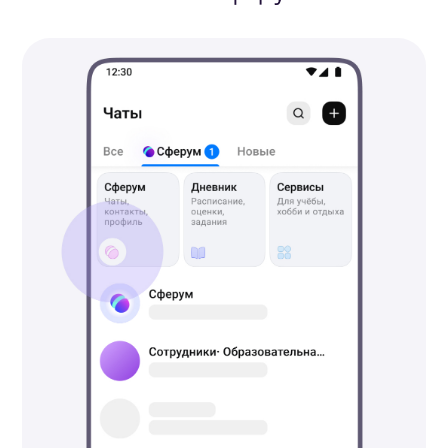
Выберите участников из списка
и нажмите «Продолжить».
Укажите название чата и нажмите
«Создать чат». Чат создан — теперь
можно легко обмениваться
сообщениями и файлами.