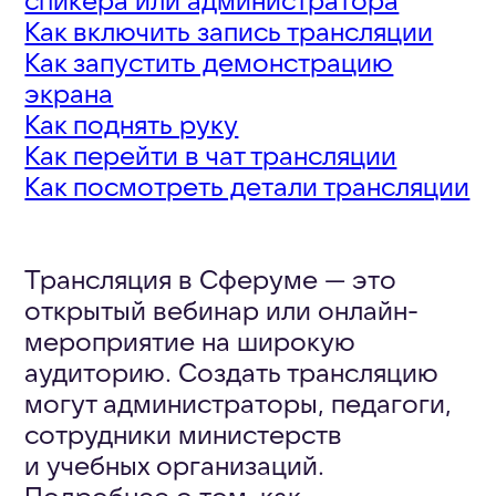
Трансляция в Сферуме — это
открытый вебинар или онлайн-
мероприятие на широкую
аудиторию. Создать трансляцию
могут администраторы, педагоги,
сотрудники министерств
и учебных организаций.
Подробнее о том, как
запланировать и запустить
трансляцию читайте в
инструкции
.
Возможности
трансляций
для зрителя
Зрители могут только смотреть
и слушать трансляцию
в прямом эфире.
Для
подключения к встрече
необязательно иметь учебный