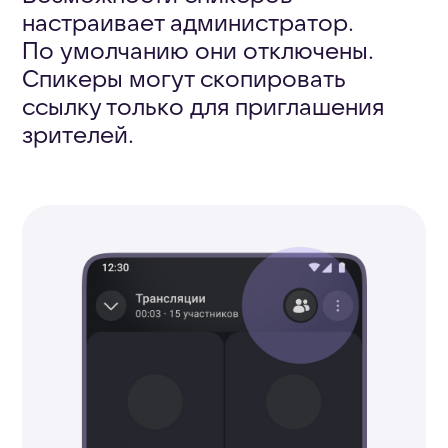
трансляцию:
На телефоне нажмите
1.
три точки в правом верхнем
углу и выберите «Записать
звонок», на компьютере —
нажмите кнопку «Приложения»
и затем «Записать звонок».
Введите название — под ним
2.
будет сохранена запись.
Для завершения нажмите
3.
«Остановить запись».
Запись придёт в «Избранное»
пользователю, который включил
её.
Чтобы поделиться записью звонка,
нужно выбрать её в «Избранном»
и переслать пользователям,
например в чат трансляции. Или
сохранить на устройство
и отправить её другим способом.