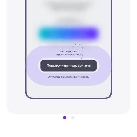
трансляцию»
.
Администраторы во время
трансляции могут участвовать
в звонке, демонстрировать
экран, приглашать спикеров
и зрителей, записывать звонок.
Возможности спикеров
настраивает администратор.
По умолчанию они отключены.
Спикеры могут скопировать
ссылку только для приглашения
зрителей.