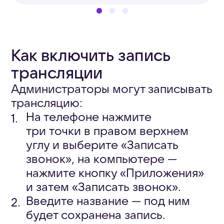
Как запустить
демонстрацию экрана
Администраторы могут
показывать свой экран
во время трансляции:
На телефоне нажмите три
точки во время звонка,
выберите «Показать
экран» и «Начать». Для
демонстрации экрана
со звуком, например
при проигрывании видео,
включите пункт
«Транслировать звук».
На компьютере нажмите
значок «Демонстрация
экрана». Для показа
видео укажите вкладку