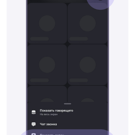
Как поднять руку
Чтобы показать другим
спикерам или
администраторам,
что вы хотите что-то спросить
или высказать мнение, нажмите
«Поднять руку». Чтобы её
убрать, нажмите «Опустить».