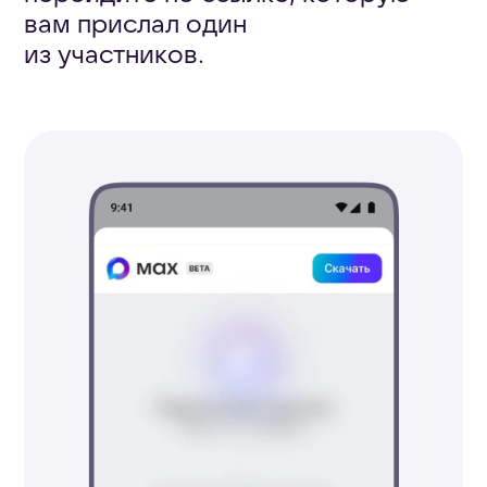
Возможности
трансляций для
администратора
и спикера
Как администратору запустить,
отредактировать трансляцию
и настроить права участников,
читайте в статье
«Как провести