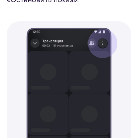
Как посмотреть детали
трансляции
После окончания встречи
в разделе «Трансляции» вы
увидите список
с завершёнными звонками.
Перейдите в карточку, чтобы