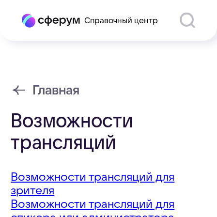
Справочный центр
Главная
Главная
Возможности
трансляций
Возможности трансляций для
зрителя
Возможности трансляций для
спикера или администратора
Как включить запись трансляции
Как запустить демонстрацию
экрана
Как поднять руку
Как перейти в чат трансляции
Как посмотреть детали трансляции