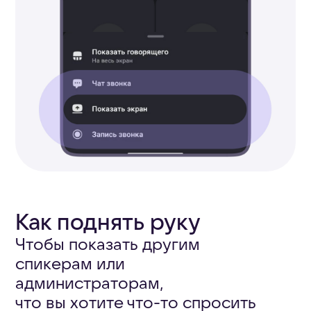
увидеть список
администраторов,
приглашённых спикеров, время
и дату события.