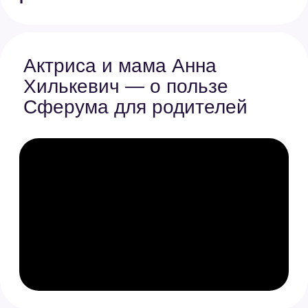
3.
Нажмите «Начать» и следуйте
подсказкам
Если у вас уже есть профиль
Сферума, используйте
при регистрации тот
же номер телефона
Безопасная среда
для вашего ребёнка
Безопасный режим защитит
от рекламы, мошенников и спама
Настройки приватности позволяют
выбрать, кто может писать, звонить
и добавлять в чаты
Все данные хранятся внутри страны