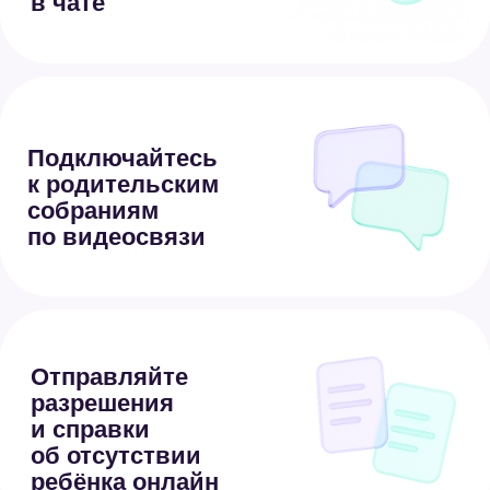
Актриса и мама Анна
Хилькевич — о пользе
Сферума для родителей
Как войти
в Сферум в MAX
1.
Зарегистрируйтесь в MAX
2.
Найдите чат-бота Сферум
в поиске