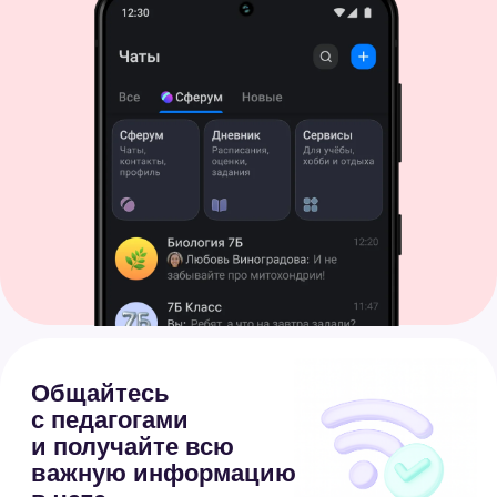
с педагогами
и получайте всю
важную информацию
в чате
Подключайтесь
к родительским
собраниям
по видеосвязи
Отправляйте
разрешения
и справки
об отсутствии
ребёнка онлайн