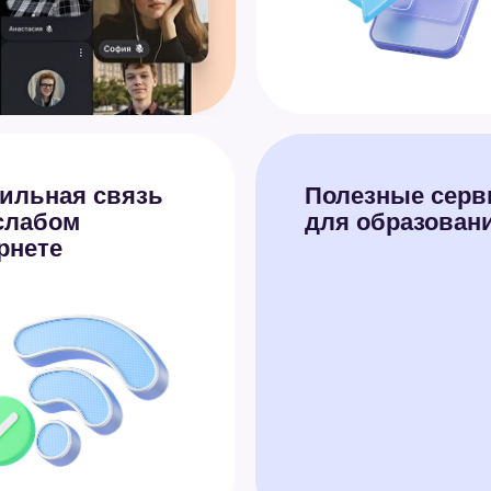
ая связь
Полезные сервисы
ом
для образования
е