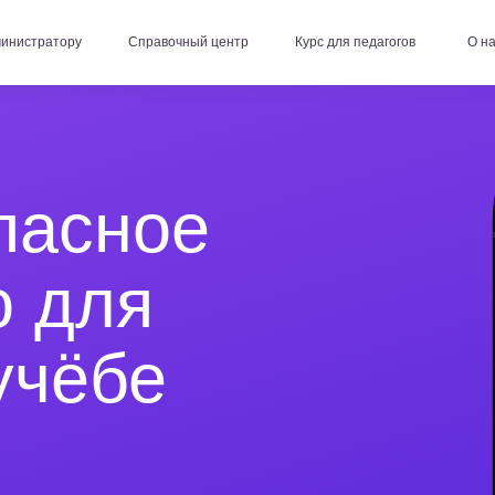
ору
Справочный центр
Курс для педагогов
О нас
асное
для
ёбе