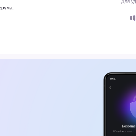
ыбираете, кто
ять вас в чаты
ьной защиты