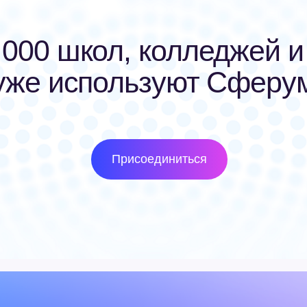
ервым узнавать
екта