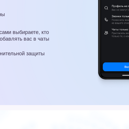
0 школ, колледжей и детс
е используют Сферум
Присоединиться