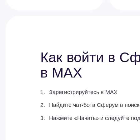
Как войти в Сфе
в MAX
1.
Зарегистрируйтесь в MAX
2.
Найдите чат-бота Сферум в поиске
3.
Нажмите «Начать» и следуйте подсказк
Если у вас уже есть профиль Сферума,
используйте при регистрации тот
же номер телефона