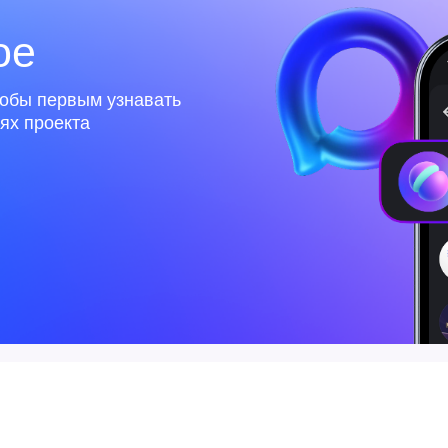
рум в MAX?
ранство, в котором есть необходимый функционал для об
пповые звонки, обмен файлами и другие полезные сервисы
ферум в MAX?
рируйтесь в MAX. Подробнее читайте
в инструкции
 используйте при регистрации в MAX тот же номер телефо