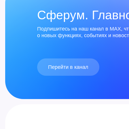
Частые вопросы
Что такое учебный профиль Сфе
Это безопасное образовательное прост
по учёбе: чаты, индивидуальные и гру
Как создать учебный профиль С
Если у вас не было профиля, зарегист
Как создать чат?
Если у вас уже есть профиль Сферума,