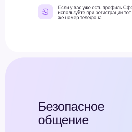
Безопасное
общение
Данные хранятся внутри страны
Настройка приватности — вы сами в
может вам писать, звонить и добавл
Безопасный режим для дополнител
круга общения ребёнка