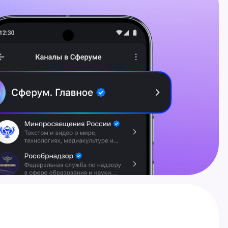
щения
на