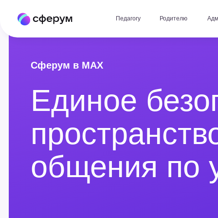
Педагогу
Родителю
Администрат
Сферум в MAX
Единое безоп
пространство 
общения по уч