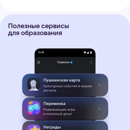
Стабильная связь
при слабом
интернете
Как войти
в Сферум в MAX
1.
Зарегистрируйтесь в MAX
2.
Найдите чат-бота Сферум
в поиске