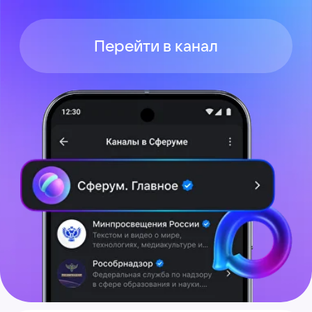
О сервисе
Сферум в MAX
Главная
Android
Педагогу
iPhone
Родителю
MacOS
Администратору
Windows
Курс для педагогов
Веб-версия
СМИ о нас
Полезная информация
Справочный центр
Помощник Сферума
Конфиденциальность
Пользовательское соглашение
Техническая документация
© 2025 Сферум. Все права защищены