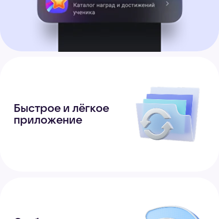
3.
Нажмите «Начать» и следуйте
подсказкам
Если у вас уже есть профиль
Сферума, используйте
при регистрации тот
же номер телефона
Безопасное
общение
Данные хранятся внутри
страны
Настройка приватности —
вы сами выбираете, кто может
вам писать, звонить и добавлять
вас в чаты
Безопасный режим для