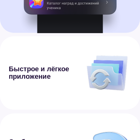
3.
Нажмите «Начать» и следуйте
подсказкам
Если у вас уже есть профиль
Сферума, используйте
при регистрации тот
же номер телефона
Безопасное
общение
Данные хранятся внутри
страны
Настройка приватности —
вы сами выбираете, кто может
вам писать, звонить и добавлять
вас в чаты
Безопасный режим для