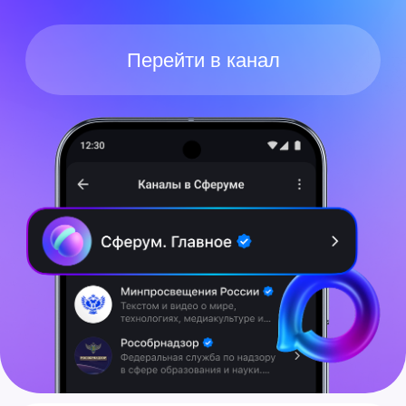
О сервисе
Сферум в MAX
Главная
Android
Педагогу
iPhone
Родителю
MacOS
Администратору
Windows
Курс для педагогов
Веб-версия
СМИ о нас
Полезная информация
Справочный центр
Помощник Сферума
Конфиденциальность
Пользовательское соглашение
Техническая документация
© 2025 Сферум. Все права защищены