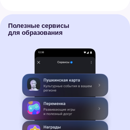
Стабильная связь
при слабом
интернете
Как войти
в Сферум в MAX
1.
Зарегистрируйтесь в MAX
2.
Найдите чат-бота Сферум
в поиске