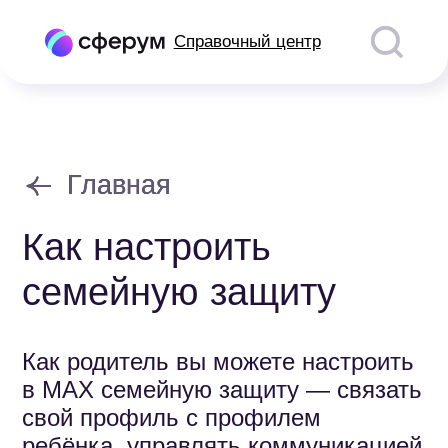
Справочный центр
Главная
Главная
Как настроить
семейную защиту
Как родитель вы можете настроить
в MAX семейную защиту — связать
свой профиль с профилем
ребёнка, управлять коммуникацией
и контентом со своего телефона.
Чтобы добавить пользователя
в семейную защиту, вы должны
быть у него в списке контактов.