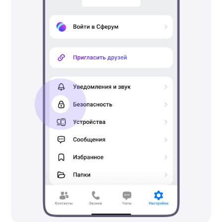
пользователя перейдите
в раздел «Безопасность» ->
«Семейная защита».
5.
Нажмите «Вступить по коду».
6.
Введите код, который
отобразился на вашем
телефоне -> «Подтвердить».