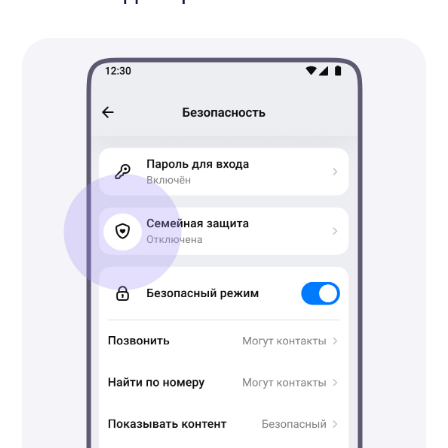
Остались вопросы?
Напишите чат-боту
Помощник
Сферума