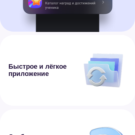
3.
Нажмите «Начать» и следуйте
подсказкам
Если у вас уже есть профиль
Сферума, используйте
при регистрации тот
же номер телефона
Безопасное
общение
Данные хранятся внутри
страны
Настройка приватности —
вы сами выбираете, кто может
вам писать, звонить и добавлять
вас в чаты
Безопасный режим для