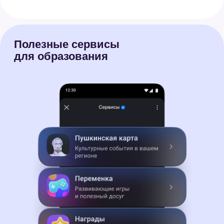
Стабильная связь
при слабом
интернете
Как войти
в Сферум в MAX
1.
Зарегистрируйтесь в MAX
2.
Найдите чат-бота Сферум
в поиске