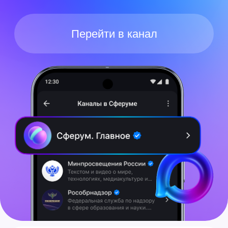
О сервисе
Сферум в MAX
Главная
Android
Педагогу
iPhone
Родителю
MacOS
Администратору
Windows
Курс для педагогов
Веб-версия
СМИ о нас
Полезная информация
Справочный центр
Помощник Сферума
Конфиденциальность
Пользовательское соглашение
Техническая документация
© 2025 Сферум. Все права защищены